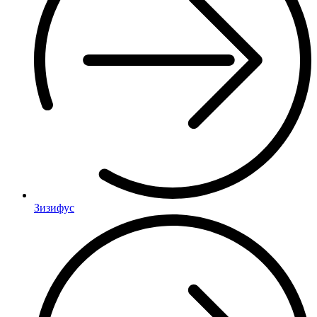
Зизифус