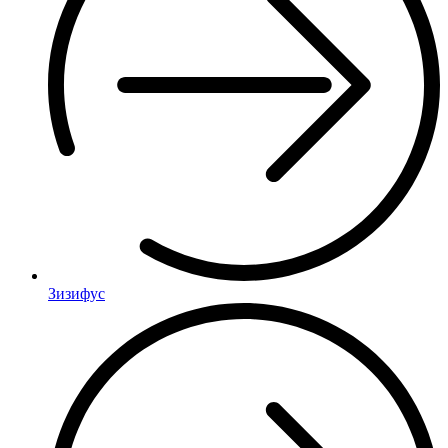
Зизифус