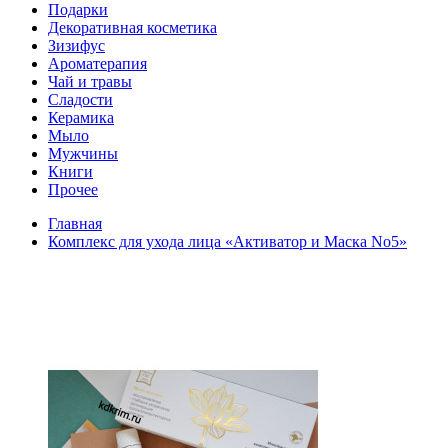
Подарки
Декоративная косметика
Зизифус
Ароматерапия
Чай и травы
Сладости
Керамика
Мыло
Мужчины
Книги
Прочее
Главная
Комплекс для ухода лица «Активатор и Маска No5»