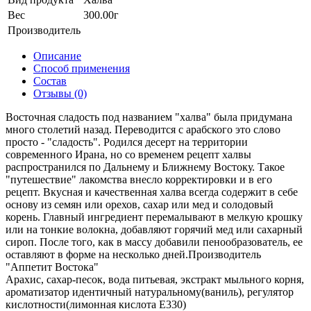
Вес
300.00г
Производитель
Описание
Способ применения
Состав
Отзывы (0)
Восточная сладость под названием "халва" была придумана
много столетий назад. Переводится с арабского это слово
просто - "сладость". Родился десерт на территории
современного Ирана, но со временем рецепт халвы
распространился по Дальнему и Ближнему Востоку. Такое
"путешествие" лакомства внесло корректировки и в его
рецепт. Вкусная и качественная халва всегда содержит в себе
основу из семян или орехов, сахар или мед и солодовый
корень. Главный ингредиент перемалывают в мелкую крошку
или на тонкие волокна, добавляют горячий мед или сахарный
сироп. После того, как в массу добавили пенообразователь, ее
оставляют в форме на несколько дней.Производитель
"Аппетит Востока"
Арахис, сахар-песок, вода питьевая, экстракт мыльного корня,
ароматизатор идентичный натуральному(ваниль), регулятор
кислотности(лимонная кислота Е330)