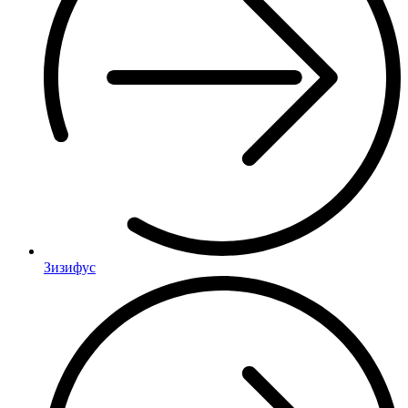
Зизифус