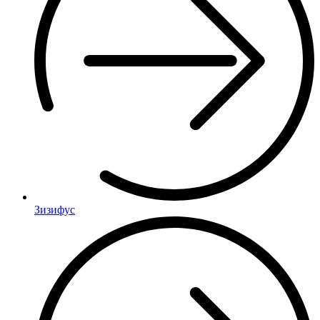
Зизифус